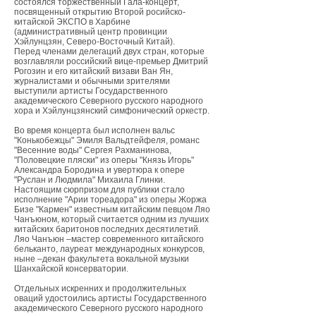
состоялся торжественный Гала-концерт,
посвященный открытию Второй росийско-
китайской ЭКСПО в Харбине
(административный центр провинции
Хэйлунцзян, Северо-Восточный Китай).
Перед членами делегаций двух стран, которые
возглавляли российский вице-премьер Дмитрий
Рогозин и его китайский визави Ван Ян,
журналистами и обычными зрителями
выступили артисты Государственного
академического Северного русского народного
хора и Хэйлунцзянский симфонический оркестр.
Во время концерта был исполнен вальс
"Конькобежцы" Эмиля Вальдтейфеля, романс
"Весенние воды" Сергея Рахманинова,
"Половецкие пляски" из оперы "Князь Игорь"
Александра Бородина и увертюра к опере
"Руслан и Людмила" Михаила Глинки.
Настоящим сюрпризом для публики стало
исполнение "Арии тореадора" из оперы Жоржа
Бизе "Кармен" известным китайским певцом Ляо
Чанъюном, который считается одним из лучших
китайских баритонов последних десятилетий.
Ляо Чанъюн –мастер современного китайского
бельканто, лауреат международных конкурсов,
ныне –декан факультета вокальной музыки
Шанхайской консерватории.
Отдельных искренних и продолжительных
оваций удостоились артисты Государственного
академического Северного русского народного