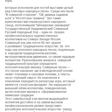
хора,
которые исполнили для гостей выставки целый
ряд плясовых народных песен. Среди них были
"В северной сторонке", "Ой, девица садиком
шла" и "Истоптана травина". Зал также
рукоплескал мастерам русского народного
танца, исполнившим "Шенкурские заковырки".
Государственный Академический Северный
Русский Народный Хор – один из лучших
профессиональных художественных
коллективов на Северо-Западе России.
Северный хор уже почти 90 лет хранит
и развивает традиционное искусство. За эти
годы хор исполнял народные песни, подлинные,
в народном традиционном распеве,
метроритмическом движении, со своим ладовым
колоритом. Разнообразие жанров в северной
традиционной культуре определило
исполнительскую манеру. Северные песни —
это песни-сказания, где в мелодической основе
лежит плачевая и сказовая попевка, а тексты
несут глубокий смысл. Из поколения в
поколение передаётся репертуар хора, который
является «золотым фондом». Не нарушается
внешний облик коллектива, поведенческая,
артистическая манера и сформированная
певческая традиция.
Этот самобытный и во многом выдающийся
коллектив достойно и на самом высоком
профессиональном уровне представил
российское исполнительское искусство перед