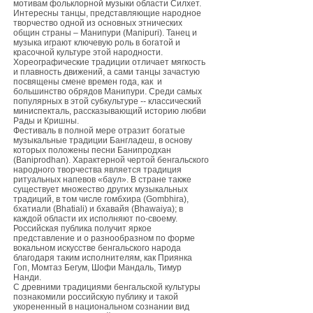
мотивам фольклорной музыки области Силхет.
Интересны танцы, представляющие народное
творчество одной из основных этнических
общин страны – Манипури (Manipuri). Танец и
музыка играют ключевую роль в богатой и
красочной культуре этой народности.
Хореографические традиции отличает мягкость
и плавность движений, а сами танцы зачастую
посвящены смене времен года, как и
большинство обрядов Манипури. Среди самых
популярных в этой субкультуре -- классический
миниспекталь, рассказывающий историю любви
Рады и Кришны.
Фестиваль в полной мере отразит богатые
музыкальные традиции Бангладеш, в основу
которых положены песни Банипродхан
(Baniprodhan). Характерной чертой бенгальского
народного творчества является традиция
ритуальных напевов «баул». В стране также
существует множество других музыкальных
традиций, в том числе гомбхира (Gombhira),
бхатиали (Bhatiali) и бхавайя (Bhawaiya); в
каждой области их исполняют по-своему.
Российская публика получит яркое
представление и о разнообразном по форме
вокальном искусстве бенгальского народа
благодаря таким исполнителям, как Приянка
Гоп, Момтаз Бегум, Шофи Мандаль, Тимур
Нанди.
С древними традициями бенгальской культуры
познакомили российскую публику и такой
укорененный в национальном сознании вид