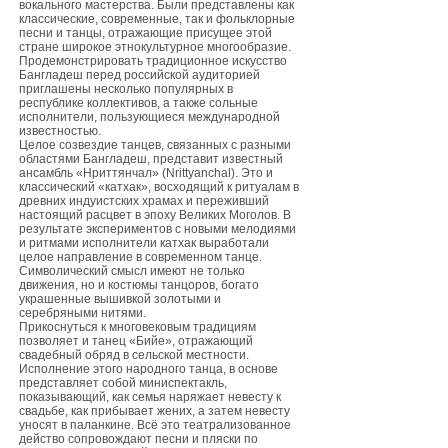
вокального мастерства. Были представлены как
классические, современные, так и фольклорные
песни и танцы, отражающие присущее этой
стране широкое этнокультурное многообразие.
Продемонстрировать традиционное искусство
Бангладеш перед российской аудиторией
приглашены несколько популярных в
республике коллективов, а также сольные
исполнители, пользующиеся международной
известностью.
Целое созвездие танцев, связанных с разными
областями Бангладеш, представит известный
ансамбль «Нриттянчал» (Nrittyanchal). Это и
классический «катхак», восходящий к ритуалам в
древних индуистских храмах и переживший
настоящий расцвет в эпоху Великих Моголов. В
результате экспериментов с новыми мелодиями
и ритмами исполнители катхак выработали
целое направление в современном танце.
Символический смысл имеют не только
движения, но и костюмы танцоров, богато
украшенные вышивкой золотыми и
серебряными нитями.
Прикоснуться к многовековым традициям
позволяет и танец «Бийе», отражающий
свадебный обряд в сельской местности.
Исполнение этого народного танца, в основе
представляет собой миниспектакль,
показывающий, как семья наряжает невесту к
свадьбе, как прибывает жених, а затем невесту
уносят в паланкине. Всё это театрализованное
действо сопровождают песни и пляски по