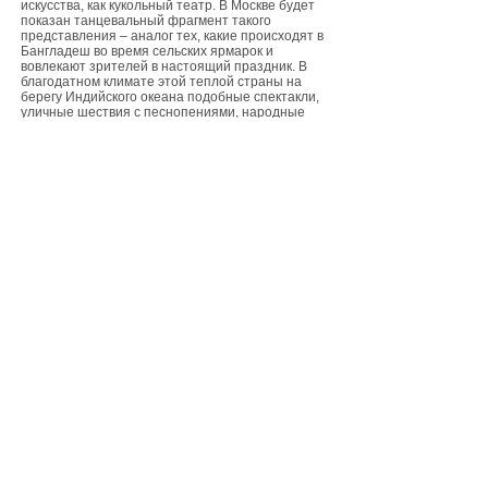
искусства, как кукольный театр. В Москве будет
показан танцевальный фрагмент такого
представления – аналог тех, какие происходят в
Бангладеш во время сельских ярмарок и
вовлекают зрителей в настоящий праздник. В
благодатном климате этой теплой страны на
берегу Индийского океана подобные спектакли,
уличные шествия с песнопениями, народные
массовые действа превращаются в
выразительные зрелища. Яркие наряды
исполнителей и богатое декорационное
убранство неизменно дополняются множеством
живых цветов. Эту насыщенность южных красок,
пышность тропической природы, которая
словно выступает равноправным участником
спектакля, российские зрители смогут ощутить
благодаря красочной сценографии, которая
сопровождает выступления бенгальских
артистов. Яркие, роскошные и одновременно
изысканные костюмы, в которых предстанут на
эстраде танцоры, певцы и аккомпаниаторы,
отлично передают характерный для Бангладеш
восточный колорит. В волосы актрис и
танцовщиц вплетены цветы, среди которых
главным является символ страны – водная
лилия.
В прошлом году в Бангладеш (в столице Дакке) с
успехом прошли Дни культуры России. Это
ответный визит деятелей искусства маленькой,
но густонаселенной страны Южной Азии, по
количеству жителей занимающей восьмое место
в мире. Восточная экзотика, которую привнесут