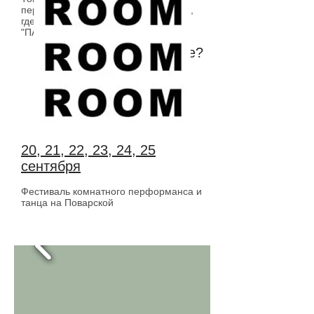
перформанса на «Открытой Сцене»,
где были представлены работы
"ПАДЕНИЕ", "ЖИВАЯ КОМНАТА".
Will I finally dance?
room room room
20, 21, 22, 23, 24, 25
сентября
Фестиваль комнатного перформанса и
танца на Поварской
room room room