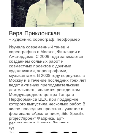
Вера Приклонская
– художник, хореограф, перформер
Изучала современный танец и
хореографию в Москве, Финлядии и
Амстердаме. С 2006 года занимается
созданием сольных работ и
совместных проектов с другими
художниками, хореографами,
музыкантами. В 2009 году вернулась в
Москву и в течение последних трех лет
ведет активную преподавательскую
деятельность, является резидентом
Международного центра Танца и
Перформанса ЦЕХ, при поддержке
которого выпустила несколько работ. В
числе последних проектов - участие в
фестивале «Архстояние», Site Specific
project/проект Фабрика, арт-
резиденция в Никола-Ленивце,
кураторский проект «Там, Везде и
Тогда. Точка Отсчета» и два вечера