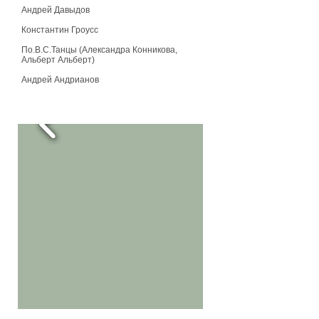
room room room
Андрей Давыдов
room room room
Константин Гроусс
По.В.С.Танцы (Александра Конникова,
Альберт Альберт)
Андрей Андрианов