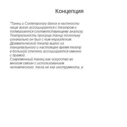
Концепция
"Танец и Contemporary dance в частности
чаще всего ассоциируется с театром и
подвергается соответствующему анализу.
Театральность присуща танцу поскольку
изначально он был с ним неразделим.
Драматический театр вырос из
танцевального и настоящее время театр
в большой степени ассоциируется именно
с драмой.
Современный танец как искусство во
многом связан с использованием
человеческого тела не как инструмента, а
скорее как материала, из которого
возможно создание произведений любой
конфигурации. Таким образом мы уходим
от театральной позиции и, сохраняя
непременный контакт с аудиторией,
уходим в сферу современного искусства с
его свободными интерпретациями
классических канонов и независимостью от
выработанной техники.
Фестиваль собирает художников
современного танца, владеющих
различными техниками работы с телом и
композицией, создающих свой независимый
язык и образ действий. Зритель приглашен
увидеть и сопоставить три перформанса в