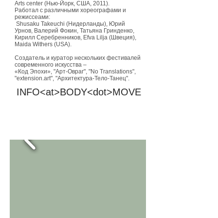
Arts center (Нью-Йорк, США, 2011).
Работал с различными хореографами и
режиссеами:
Shusaku Takeuchi (Нидерланды), Юрий
Урнов, Валерий Фокин, Татьяна Гринденко,
Кирилл Серебренников, Efva Lilja (Швеция),
Maida Withers (USA).
Создатель и куратор нескольких фестивалей
современного искусства –
«Код Эпохи», "Арт-Овраг", "No Translations",
"extension.art", "Архитектура-Тело-Танец".
INFO<at>BODY<dot>MOVE
room room room
room room room