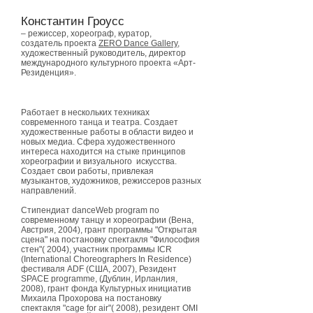
Константин Гроусс
–
режиссер, хореограф, куратор,
создатель проекта
ZERO Dance Gallery,
художественный руководитель, директор
международного культурного проекта «Арт-
Резиденция».
room room room
Работает в нескольких техниках
современного танца и театра. Создает
художественные работы в области видео и
новых медиа. Сфера художественного
интереса находится на стыке принципов
хореографии и визуального искусства.
Создает свои работы, привлекая
музыкантов, художников, режиссеров разных
направлений.
Стипендиат danceWeb program по
современному танцу и хореографии (Вена,
Австрия, 2004), грант программы "Открытая
сцена" на постановку спектакля "Философия
стен"( 2004), участник программы ICR
(International Choreographers In Residence)
фестиваля ADF (США, 2007), Резидент
SPACE programme, (Дублин, Ирланлия,
2008), грант фонда Культурных инициатив
Михаила Прохорова на постановку
спектакля "cage for air"( 2008), резидент OMI