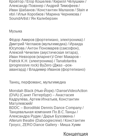
Кройтор / Егор Кошелев / Кирилл Чёлушкин /
Александр Повзнер / Андрей Тимофеев /
Иван Шабанов / Константин Малахов / Stain и
vtol / Илья Коробков / Марина Черникова /
SoundArtist / Ян Калнберзин
Музыка
Фёдор Амиров (фортепиано, электроника) /
Дмитрий Чеглаков (мультимедиа) / Ираида
Юсупова / Антон Пономарев (саксофон),
Алексей Чичилин (акустическая гитара),
Иван Невзоров (кларнет)/ Олег Макаров -
Patrick K.H. (электроника) / Tanatotantra
(progressive rock) ByZero (Джаз –рок-
авангард) / Владимир Иванов (фортепиано)
Танец, перфоманс, мультимедиа
Monstah Black (Нью-Йорк) / DanseVideoAction
(DVA) (Санкт Петербург) – Анастасия
Кадрулёва, Артем Игнатьев, Константин
Матулевский/
BDDC – Boroditski Dennis Dance Company /
Танцевальная компания По.В.С.Танцы /
Александра Рудик / Дарья Бузовкина /
Alterum theatre (Daboogiecrew) / Константин
Гроусс, ZERO Dance Gallery - Миша Хумм
Концепция