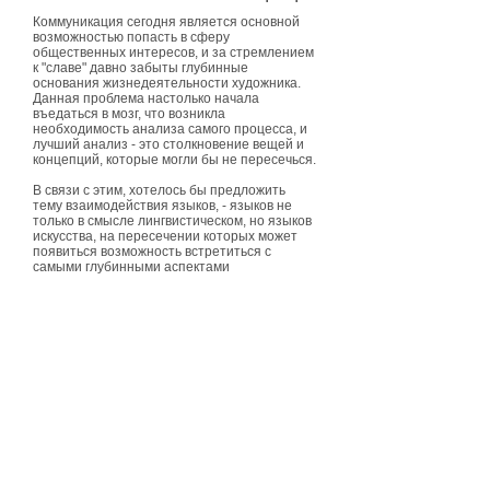
Коммуникация сегодня является основной
возможностью попасть в сферу
общественных интересов, и за стремлением
к "славе" давно забыты глубинные
основания жизнедеятельности художника.
Данная проблема настолько начала
въедаться в мозг, что возникла
необходимость анализа самого процесса, и
лучший анализ - это столкновение вещей и
концепций, которые могли бы не пересечься.
В связи с этим, хотелось бы предложить
тему взаимодействия языков, - языков не
только в смысле лингвистическом, но языков
искусства, на пересечении которых может
появиться возможность встретиться с
самыми глубинными аспектами
существования.
В проекте “ … “ – "no translations" нас
интересует лингвистика искусства,
некоторые трудности с переводом одного
языка в другой, их пересечения и параллели.
А также повседневный героизм их
создателей. Другими словами:
«Унисонное звучание языков искусства
некогда было преодолено авангардом,
поставившим под сомнение многовековую
апологию синтеза, утвердившим новой
формой взаимодействия поэтику диалога,