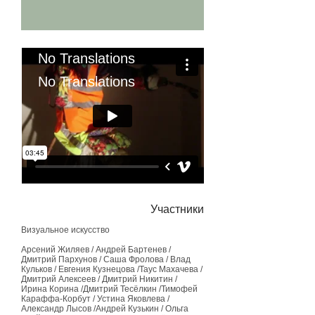
No Translations
No Translations
Участники
Визуальное искусство
Арсений Жиляев / Андрей Бартенев /
Дмитрий Пархунов / Саша Фролова / Влад
Кульков / Евгения Кузнецова /Таус Махачева /
Дмитрий Алексеев / Дмитрий Никитин /
Ирина Корина /Дмитрий Тесёлкин /Тимофей
Караффа-Корбут / Устина Яковлева /
Александр Лысов /Андрей Кузькин / Ольга