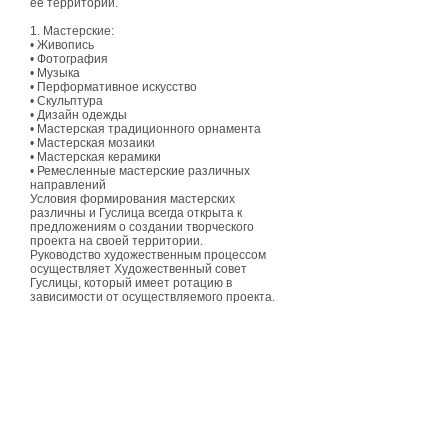
её территории.
1. Мастерские:
• Живопись
• Фотография
• Музыка
• Перформативное искусство
• Скульптура
• Дизайн одежды
• Мастерская традиционного орнамента
• Мастерская мозаики
• Мастерская керамики
• Ремесленные мастерские различных
направлений
Условия формирования мастерских
различны и Гуслица всегда открыта к
предложениям о создании творческого
проекта на своей территории.
Руководство художественным процессом
осуществляет Художественный совет
Гуслицы, который имеет ротацию в
зависимости от осуществляемого проекта.
Куратор Художественного совета —
Константин Гроусс.
2. Проекты
В течение последних 5 лет в Гуслице создан
целый ряд проектов в области искусства.
3. Арт-резиденция
Мы ставим перед собой смелые цели
создания интернационального сообщества