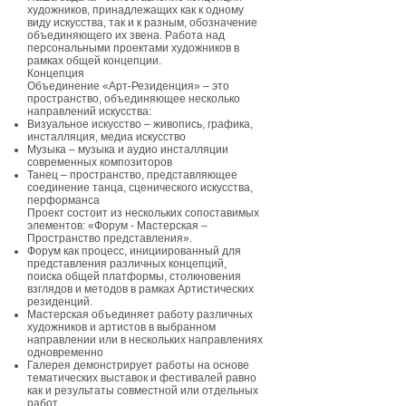
художников, принадлежащих как к одному
виду искусства, так и к разным, обозначение
объединяющего их звена. Работа над
персональными проектами художников в
рамках общей концепции.
Концепция
Объединение «Арт-Резиденция» – это
пространство, объединяющее несколько
направлений искусства:
Визуальное искусство – живопись, графика,
инсталляция, медиа искусство
Музыка – музыка и аудио инсталляции
современных композиторов
Танец – пространство, представляющее
соединение танца, сценического искусства,
перформанса
Проект состоит из нескольких сопоставимых
элементов: «Форум - Мастерская –
Пространство представления».
Форум как процесс, инициированный для
представления различных концепций,
поиска общей платформы, столкновения
взглядов и методов в рамках Артистических
резиденций.
Мастерская объединяет работу различных
художников и артистов в выбранном
направлении или в нескольких направлениях
одновременно
Галерея демонстрирует работы на основе
тематических выставок и фестивалей равно
как и результаты совместной или отдельных
работ