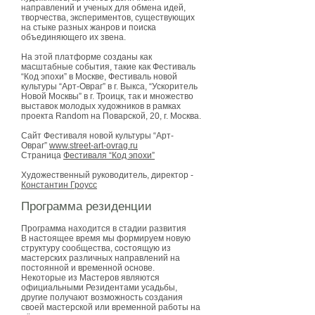
направлений и ученых для обмена идей,
творчества, экспериментов, существующих
на стыке разных жанров и поиска
объединяющего их звена.
На этой платформе созданы как
масштабные события, такие как Фестиваль
“Код эпохи” в Москве, Фестиваль новой
культуры “Арт-Овраг” в г. Выкса, “Ускоритель
Новой Москвы” в г. Троицк, так и множество
выставок молодых художников в рамках
проекта Random на Поварской, 20, г. Москва.
Сайт Фестиваля новой культуры “Арт-
Овраг”
www.street-art-ovrag.ru
Страница
Фестиваля “Код эпохи”
Художественный руководитель, директор -
Константин Гроусс
Программа резиденции
Программа находится в стадии развития
В настоящее время мы формируем новую
структуру сообщества, состоящую из
мастерских различных направлений на
постоянной и временной основе.
Некоторые из Мастеров являются
официальными Резидентами усадьбы,
другие получают возможность создания
своей мастерской или временной работы на