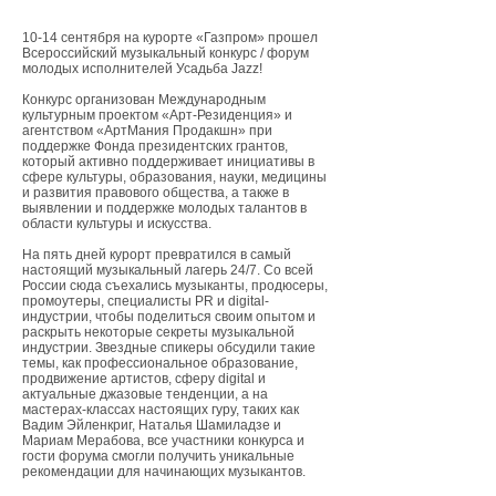
10-14 сентября на курорте «Газпром» прошел
Всероссийский музыкальный конкурс / форум
молодых исполнителей Усадьба Jazz!
Конкурс организован Международным
культурным проектом «Арт-Резиденция» и
агентством «АртМания Продакшн» при
поддержке Фонда президентских грантов,
который активно поддерживает инициативы в
сфере культуры, образования, науки, медицины
и развития правового общества, а также в
выявлении и поддержке молодых талантов в
области культуры и искусства.
На пять дней курорт превратился в самый
настоящий музыкальный лагерь 24/7. Со всей
России сюда съехались музыканты, продюсеры,
промоутеры, специалисты PR и digital-
индустрии, чтобы поделиться своим опытом и
раскрыть некоторые секреты музыкальной
индустрии. Звездные спикеры обсудили такие
темы, как профессиональное образование,
продвижение артистов, сферу digital и
актуальные джазовые тенденции, а на
мастерах-классах настоящих гуру, таких как
Вадим Эйленкриг, Наталья Шамиладзе и
Мариам Мерабова, все участники конкурса и
гости форума смогли получить уникальные
рекомендации для начинающих музыкантов.