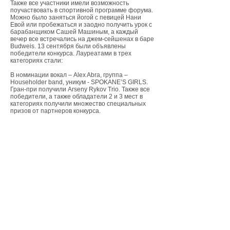
Также все участники имели возможность
поучаствовать в спортивной программе форума.
Можно было заняться йогой с певицей Нани
Евой или пробежаться и заодно получить урок c
барабанщиком Сашей Машиным, а каждый
вечер все встречались на джем-сейшенах в баре
Budweis. 13 сентября были объявлены
победители конкурса. Лауреатами в трех
категориях стали:
В номинации вокал – Alex Abra, группа –
Householder band, уникум - SPOKANE’S GIRLS.
Гран-при получили Arseny Rykov Trio. Также все
победители, а также обладатели 2 и 3 мест в
категориях получили множество специальных
призов от партнеров конкурса.
14 сентября у подъемника Альпика в окружении
живописных гор состоялся фестиваль Усадьба
Jazz, на котором с гала-концертом выступили
победители конкурса, а также Guru Groove
Foundation со специальной программой singjay
set и Eilenkrig Crew.
Усадьба Jazz все эти годы дает шанс самым
перспективным и талантливым музыкантам
заявить о себе широкой аудитории. Победители
предыдущих конкурсов - Shoo, Цветочный15,
Саша Фрид, Светлана Жаворонкова,
Пролетарское танго, Sofoli, группа MOSHCHEE и
Аста Хачатрян - регулярно выступают на сценах
фестиваля Усадьба Jazz в разных городах и