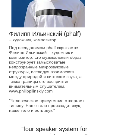
Филипп Ильинский (phalf)
– художник, композитор
Под псевдонимом phalf скрывается
Филипп Ильинский – художник и
композитор. Его музыкальный образ
конструирует замысловатые
непрозрачные микрозвуковые
структуры, исследуя взаимосвязь
между природой и синтезом звука, а
также границы его восприятия
внимательным слушателем.
www.philippilinskiy.com
"Человеческое присутствие отвергает
тишину. Наше тело производит звук,
наше тело и есть звук."
в зоне видимости
"four speaker system for