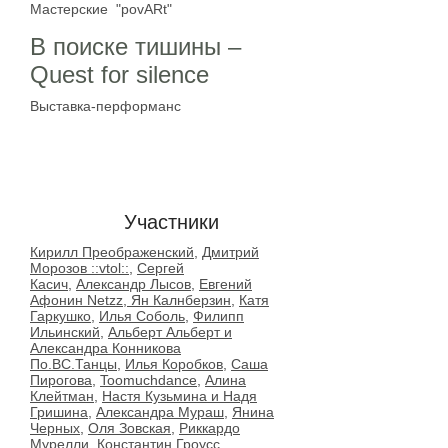
Мастерские "povARt"
В поиске тишины –
Quest for silence
Выставка-перформанс
room room room
Участники
Кирилл Преображенский
,
Дмитрий
Морозов ::vtol::
,
Сергей
Касич,
Александр Лысов
,
Евгений
Афонин Netzz, Ян Калнберзин
,
Катя
Гаркушко
,
Илья Соболь
,
Филипп
Ильинский
,
Альберт Альберт и
Александра Конникова
По.ВС.Танцы
,
Илья Коробков
,
Саша
Пирогова
,
Toomuchdance
,
Алина
Клейтман
,
Настя Кузьмина и Надя
Гришина,
Александра Мураш
,
Янина
Черных
,
Оля Зовская
,
Риккардо
Мурелли
,
Константин Гроусс