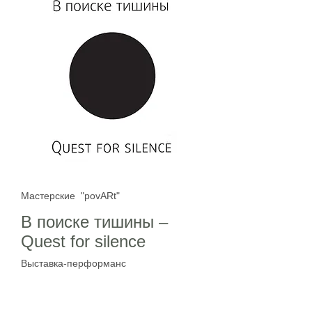
Мастерские "povARt"
В поиске тишины –
Quest for silence
Выставка-перформанс
room room room