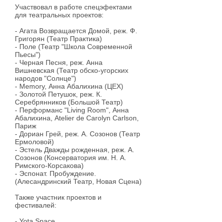
Участвовал в работе спецэфектами
для театральных проектов:
- Агата Возвращается Домой, реж. Ф.
Григорян (Театр Практика)
- Поле (Театр "Школа Современной
Пьесы")
- Черная Песня, реж. Анна
Вишневская (Театр обско-угорских
народов "Солнце")
- Memory, Анна Абалихина (ЦЕХ)
- Золотой Петушок, реж. К.
Серебрянников (Большой Театр)
- Перформанс "Living Room", Анна
Абалихина, Atelier de Carolyn Carlson,
Париж
- Дориан Грей, реж. А. Созонов (Театр
Ермоловой)
- Эстель Дважды рожденная, реж. А.
Созонов (Консерватория им. Н. А.
Римского-Корсакова)
- Эспонат. Пробуждение.
(Алесандринский Театр, Новая Сцена)
Также участник проектов и
фестивалей:
- Yota Space