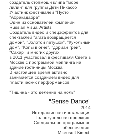
создатель стопмошн клипа "море
лилий" для группы Дети Пикассо
Участник фестивалей "Пусто",
"Абракадабра"
Один из основателей компании
Russian Visual Artists
Создатель видео и спецэффектов для
спектаклей "агата возвращается
домой", "Золотой петушок", "Кукольный
дом", "Копы в огне", "дориан грей",
"Сахар" и многих других
в 2011 участвовал в фестиваля Света в
Москве с программой мэппинга на
здание гостиницы Москва
В настоящее время активно
занимается созданием видео для
пластических перформансов
"Тишина - это деление на ноль"
“Sense Dance”
2014
Интерактивная инсталляция
Полнокупольная проекция,
Специальное программное
обеспечение,
Microsoft Kinect