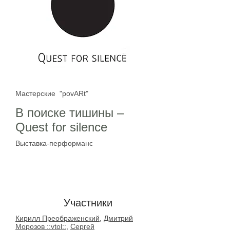
Мастерские "povARt"
В поиске тишины –
Quest for silence
Выставка-перформанс
room room room
Участники
Кирилл Преображенский
,
Дмитрий
Морозов ::vtol::
,
Сергей