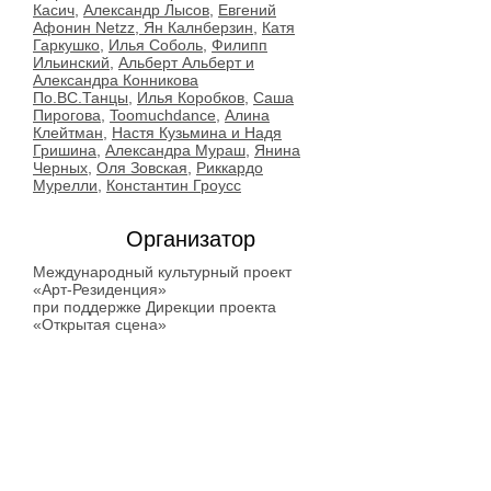
Касич,
Александр Лысов
,
Евгений
Афонин Netzz, Ян Калнберзин
,
Катя
Гаркушко
,
Илья Соболь
,
Филипп
Ильинский
,
Альберт Альберт и
Александра Конникова
По.ВС.Танцы
,
Илья Коробков
,
Саша
Пирогова
,
Toomuchdance
,
Алина
Клейтман
,
Настя Кузьмина и Надя
Гришина,
Александра Мураш
,
Янина
Черных
,
Оля Зовская
,
Риккардо
Мурелли
,
Константин Гроусс
Организатор
Международный культурный проект
«Арт-Резиденция»
при поддержке Дирекции проекта
«Открытая сцена»
Куратор
Константин Гроусс
Место проведения
Мастерские "повАРт"